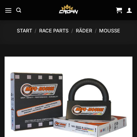
Zum
Inhalt
springen
START
/
RACE PARTS
/
RÄDER
/
MOUSSE
Add to
wishlist