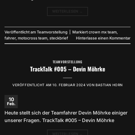
WEITERLESEN
→
Veröffentlicht am
Teamvorstellung
|
Markiert
crown mx team
,
fahrer
,
motocross team
,
steckbrief
Hinterlasse einen Kommentar
TEAMVORSTELLUNG
TrackTalk #005 – Devin Möhrke
VERÖFFENTLICHT AM
10. FEBRUAR 2024
VON
BASTIAN HORN
10
Feb.
Heute stellt sich der Teamfahrer Devin Möhrke einiger
unserer Fragen. TrackTalk #005 – Devin Möhrke
WEITERLESEN
→