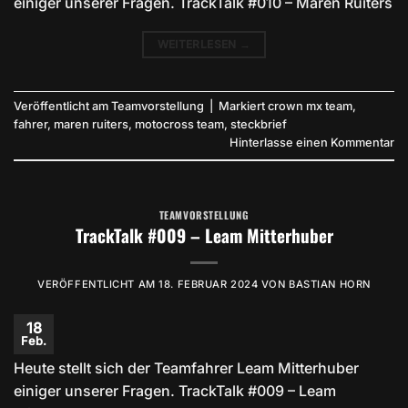
einiger unserer Fragen. TrackTalk #010 – Maren Ruiters
WEITERLESEN
→
Veröffentlicht am
Teamvorstellung
|
Markiert
crown mx team
,
fahrer
,
maren ruiters
,
motocross team
,
steckbrief
Hinterlasse einen Kommentar
TEAMVORSTELLUNG
TrackTalk #009 – Leam Mitterhuber
VERÖFFENTLICHT AM
18. FEBRUAR 2024
VON
BASTIAN HORN
18
Feb.
Heute stellt sich der Teamfahrer Leam Mitterhuber
einiger unserer Fragen. TrackTalk #009 – Leam