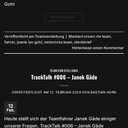
Gohl
WEITERLESEN
→
Veröffentlicht am
Teamvorstellung
|
Markiert
crown mx team
,
fahrer
,
joanie lyn gohl
,
motocross team
,
steckbrief
Hinterlasse einen Kommentar
TEAMVORSTELLUNG
TrackTalk #006 – Janek Gäde
VERÖFFENTLICHT AM
12. FEBRUAR 2024
VON
BASTIAN HORN
12
Feb.
Heute stellt sich der Teamfahrer Janek Gäde einiger
unserer Fragen. TrackTalk #006 – Janek Gäde