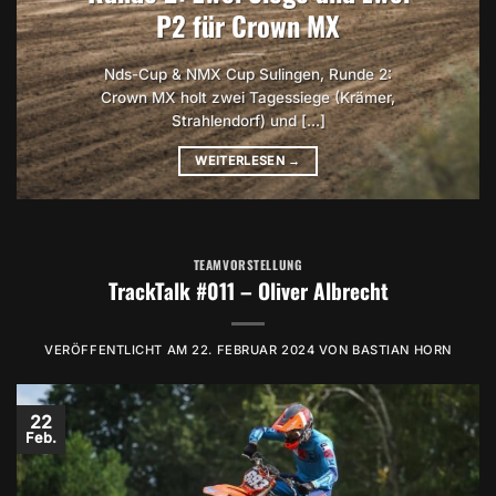
P2 für Crown MX
Nds-Cup & NMX Cup Sulingen, Runde 2:
Crown MX holt zwei Tagessiege (Krämer,
Strahlendorf) und [...]
WEITERLESEN
→
TEAMVORSTELLUNG
TrackTalk #011 – Oliver Albrecht
VERÖFFENTLICHT AM
22. FEBRUAR 2024
VON
BASTIAN HORN
22
Feb.