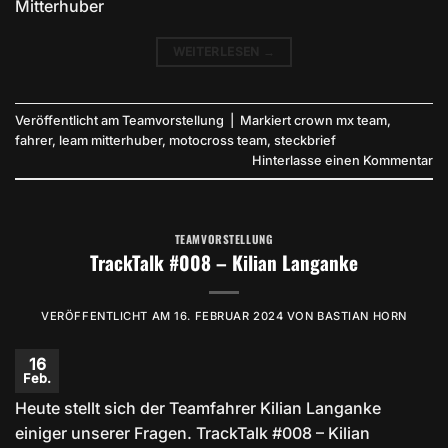
Mitterhuber
WEITERLESEN
→
Veröffentlicht am
Teamvorstellung
|
Markiert
crown mx team
,
fahrer
,
leam mitterhuber
,
motocross team
,
steckbrief
Hinterlasse einen Kommentar
TEAMVORSTELLUNG
TrackTalk #008 – Kilian Langanke
VERÖFFENTLICHT AM
16. FEBRUAR 2024
VON
BASTIAN HORN
16
Feb.
Heute stellt sich der Teamfahrer Kilian Langanke
einiger unserer Fragen. TrackTalk #008 – Kilian